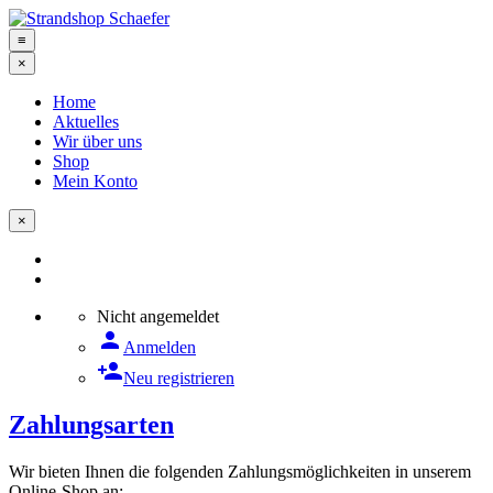
≡
×
Home
Aktuelles
Wir über uns
Shop
Mein Konto
×
Nicht angemeldet
person
Anmelden
person_add
Neu registrieren
Zahlungsarten
Wir bieten Ihnen die folgenden Zahlungsmöglichkeiten in unserem
Online-Shop an: