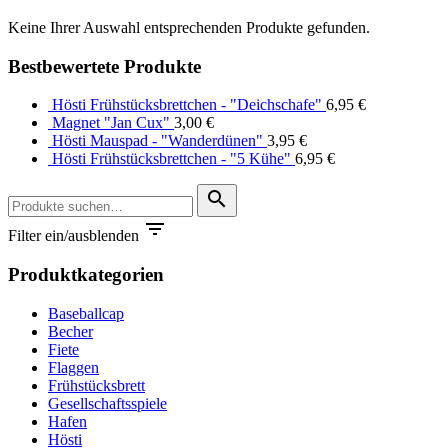
Keine Ihrer Auswahl entsprechenden Produkte gefunden.
Bestbewertete Produkte
Hösti Frühstücksbrettchen - "Deichschafe"
6,95
€
Magnet "Jan Cux"
3,00
€
Hösti Mauspad - "Wanderdünen"
3,95
€
Hösti Frühstücksbrettchen - "5 Kühe"
6,95
€
Suche
search
nach:

Filter ein/ausblenden
Produktkategorien
Baseballcap
Becher
Fiete
Flaggen
Frühstücksbrett
Gesellschaftsspiele
Hafen
Hösti