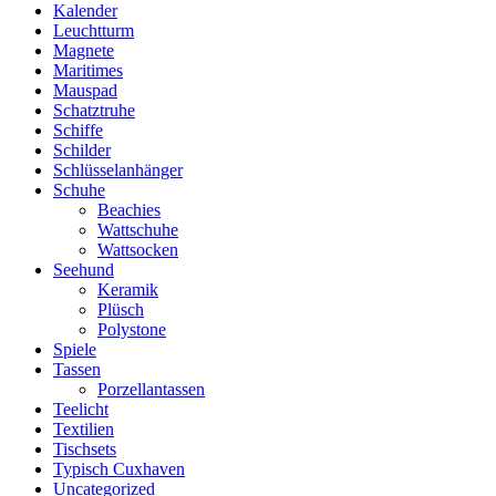
Kalender
Leuchtturm
Magnete
Maritimes
Mauspad
Schatztruhe
Schiffe
Schilder
Schlüsselanhänger
Schuhe
Beachies
Wattschuhe
Wattsocken
Seehund
Keramik
Plüsch
Polystone
Spiele
Tassen
Porzellantassen
Teelicht
Textilien
Tischsets
Typisch Cuxhaven
Uncategorized