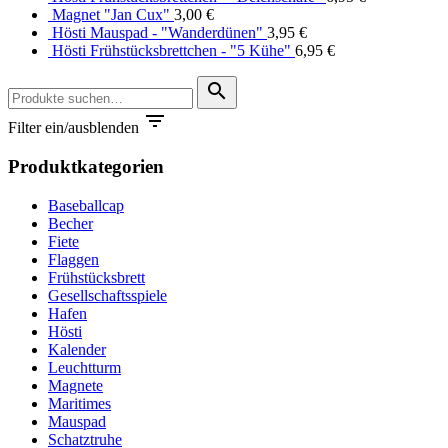
Magnet "Jan Cux"
3,00
€
Hösti Mauspad - "Wanderdünen"
3,95
€
Hösti Frühstücksbrettchen - "5 Kühe"
6,95
€
Suche
search
nach:

Filter ein/ausblenden
Produktkategorien
Baseballcap
Becher
Fiete
Flaggen
Frühstücksbrett
Gesellschaftsspiele
Hafen
Hösti
Kalender
Leuchtturm
Magnete
Maritimes
Mauspad
Schatztruhe