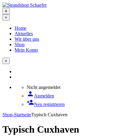
≡
×
Home
Aktuelles
Wir über uns
Shop
Mein Konto
×
Nicht angemeldet
person
Anmelden
person_add
Neu registrieren
Shop-Startseite
Typisch Cuxhaven
Typisch Cuxhaven