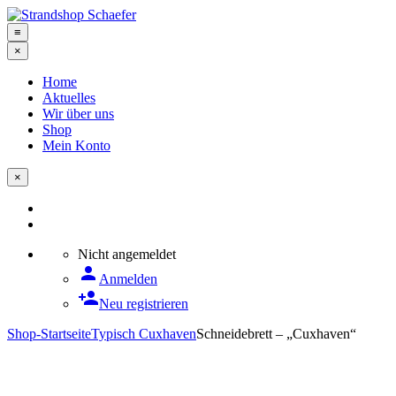
≡
×
Home
Aktuelles
Wir über uns
Shop
Mein Konto
×
Nicht angemeldet
person
Anmelden
person_add
Neu registrieren
Shop-Startseite
Typisch Cuxhaven
Schneidebrett – „Cuxhaven“