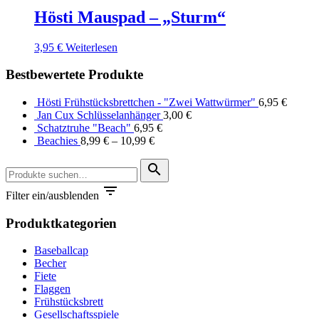
Hösti Mauspad – „Sturm“
3,95
€
Weiterlesen
Bestbewertete Produkte
Hösti Frühstücksbrettchen - "Zwei Wattwürmer"
6,95
€
Jan Cux Schlüsselanhänger
3,00
€
Schatztruhe "Beach"
6,95
€
Beachies
8,99
€
–
10,99
€
Suche
search
nach:

Filter ein/ausblenden
Produktkategorien
Baseballcap
Becher
Fiete
Flaggen
Frühstücksbrett
Gesellschaftsspiele