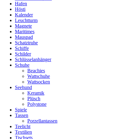
Hafen
Hösti
Kalender
Leuchtturm
Magnete
Maritimes
Mauspad
Schatztruhe
Schiffe
Schilder
Schlüsselanhänger
Schuhe
Beachies
Wattschuhe
Wattsocken
Seehund
Keramik
Plüsch
Polystone
Spiele
Tassen
Porzellantassen
Teelicht
Textilien
Tischsets