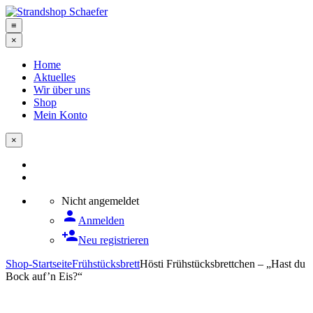
≡
×
Home
Aktuelles
Wir über uns
Shop
Mein Konto
×
Nicht angemeldet
person
Anmelden
person_add
Neu registrieren
Shop-Startseite
Frühstücksbrett
Hösti Frühstücksbrettchen – „Hast du
Bock auf’n Eis?“