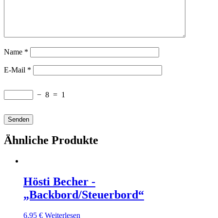
Name
*
E-Mail
*
−
8
=
1
Ähnliche Produkte
Hösti Becher -
„Backbord/Steuerbord“
6,95
€
Weiterlesen