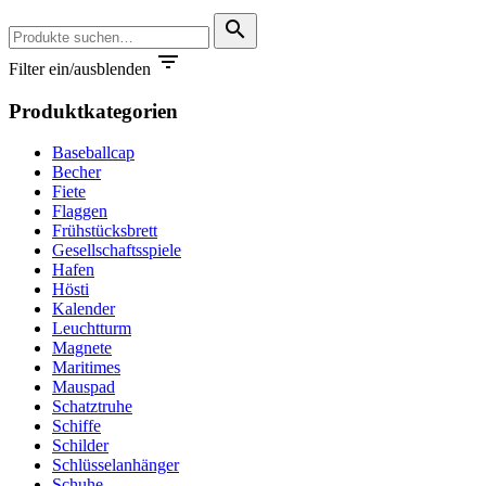
Suche
search
nach:

Filter ein/ausblenden
Produktkategorien
Baseballcap
Becher
Fiete
Flaggen
Frühstücksbrett
Gesellschaftsspiele
Hafen
Hösti
Kalender
Leuchtturm
Magnete
Maritimes
Mauspad
Schatztruhe
Schiffe
Schilder
Schlüsselanhänger
Schuhe