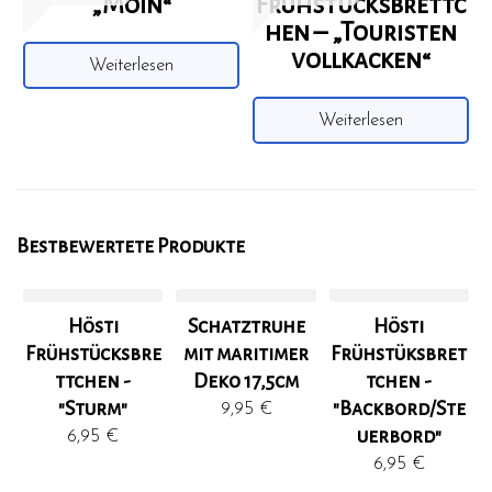
„Moin“
Frühstücksbrettc
hen – „Touristen
vollkacken“
Weiterlesen
Weiterlesen
Bestbewertete Produkte
Hösti
Schatztruhe
Hösti
Frühstücksbre
mit maritimer
Frühstüksbret
ttchen -
Deko 17,5cm
tchen -
"Sturm"
"Backbord/Ste
9,95
€
uerbord"
6,95
€
6,95
€