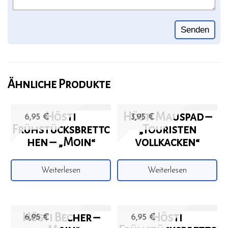
Ähnliche Produkte
Hösti
Hösti Mauspad –
6,95
€
3,95
€
Frühstücksbrettc
„Touristen
hen – „Moin“
vollkacken“
Weiterlesen
Weiterlesen
Hösti Becher –
Hösti
6,95
€
6,95
€