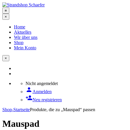
≡
×
Home
Aktuelles
Wir über uns
Shop
Mein Konto
×
Nicht angemeldet
person
Anmelden
person_add
Neu registrieren
Shop-Startseite
Produkte, die zu „Mauspad“ passen
Mauspad