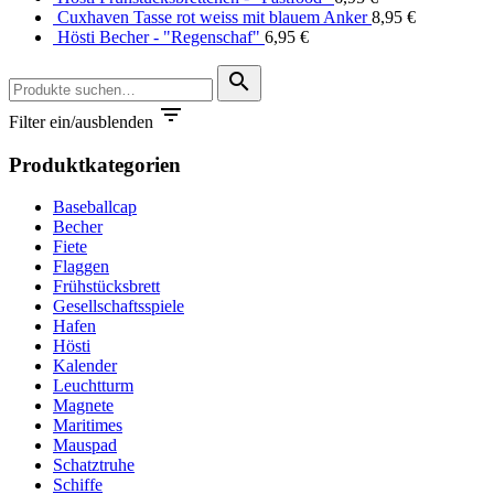
Cuxhaven Tasse rot weiss mit blauem Anker
8,95
€
Hösti Becher - "Regenschaf"
6,95
€
Suche
search
nach:

Filter ein/ausblenden
Produktkategorien
Baseballcap
Becher
Fiete
Flaggen
Frühstücksbrett
Gesellschaftsspiele
Hafen
Hösti
Kalender
Leuchtturm
Magnete
Maritimes
Mauspad
Schatztruhe
Schiffe