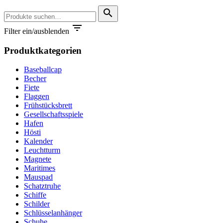
Suche
search
nach:

Filter ein/ausblenden
Produktkategorien
Baseballcap
Becher
Fiete
Flaggen
Frühstücksbrett
Gesellschaftsspiele
Hafen
Hösti
Kalender
Leuchtturm
Magnete
Maritimes
Mauspad
Schatztruhe
Schiffe
Schilder
Schlüsselanhänger
Schuhe