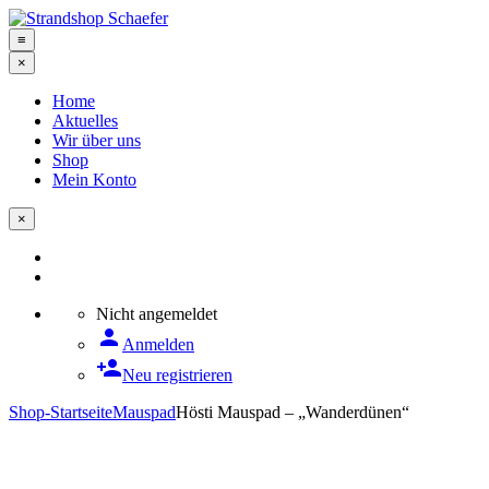
≡
×
Home
Aktuelles
Wir über uns
Shop
Mein Konto
×
Nicht angemeldet
person
Anmelden
person_add
Neu registrieren
Shop-Startseite
Mauspad
Hösti Mauspad – „Wanderdünen“