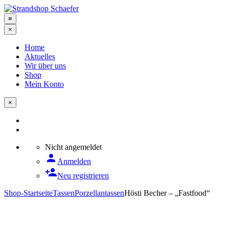
≡
×
Home
Aktuelles
Wir über uns
Shop
Mein Konto
×
Nicht angemeldet
person
Anmelden
person_add
Neu registrieren
Shop-Startseite
Tassen
Porzellantassen
Hösti Becher – „Fastfood“