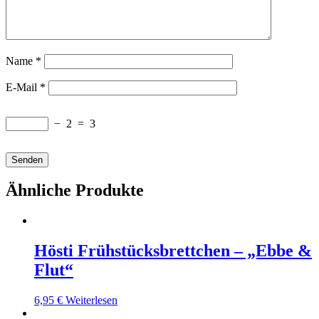
Name
*
E-Mail
*
−
2
=
3
Ähnliche Produkte
Hösti Frühstücksbrettchen – „Ebbe &
Flut“
6,95
€
Weiterlesen