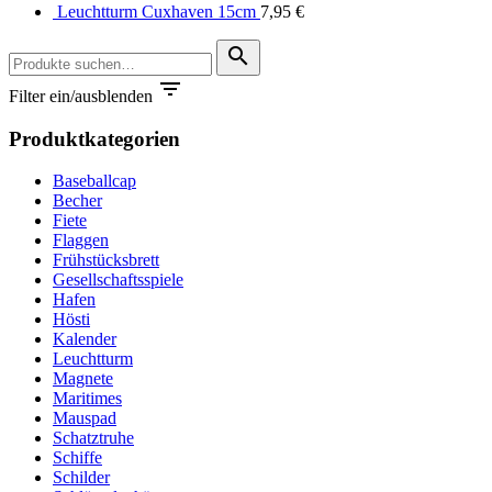
Leuchtturm Cuxhaven 15cm
7,95
€
Suche
search
nach:

Filter ein/ausblenden
Produktkategorien
Baseballcap
Becher
Fiete
Flaggen
Frühstücksbrett
Gesellschaftsspiele
Hafen
Hösti
Kalender
Leuchtturm
Magnete
Maritimes
Mauspad
Schatztruhe
Schiffe
Schilder