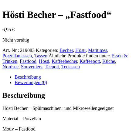
Hösti Becher – „Fastfood“
6,95
€
Nicht vorrätig
Art.-Nr.:
219083
Kategorien:
Becher
,
Hösti
,
Maritimes
,
Porzellantassen
,
Tassen
Ähnliche Produkte finden unter:
Essen &
Trinken
,
Fastfood
,
Hösti
,
Kaffeebecher
,
Kaffeepott
,
Küche
,
Nordsee
,
Souveniers
,
Teepott
,
Teetassen
Beschreibung
Bewertungen (0)
Beschreibung
Hösti Becher – Spülmaschinen- und Mikrowellengeeignet
Material – Porzellan
Motiv – Fastfood