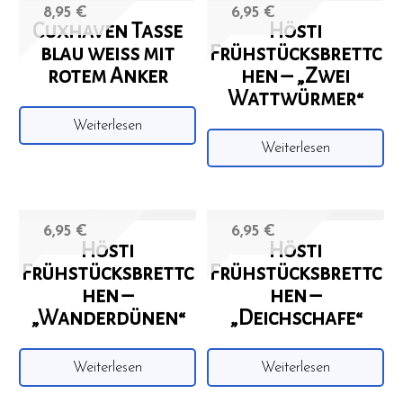
8,95
€
6,95
€
Cuxhaven Tasse
Hösti
blau weiss mit
Frühstücksbrettc
rotem Anker
hen – „Zwei
Wattwürmer“
Weiterlesen
Weiterlesen
6,95
€
6,95
€
Hösti
Hösti
Frühstücksbrettc
Frühstücksbrettc
hen –
hen –
„Wanderdünen“
„Deichschafe“
Weiterlesen
Weiterlesen