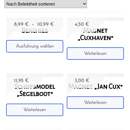
8,99
€
–
10,99
€
4,50
€
Beachies
Magnet
„Cuxhaven“
Ausführung wählen
Weiterlesen
11,95
€
3,00
€
Schiffsmodel
Magnet „Jan Cux“
„Segelboot“
Weiterlesen
Weiterlesen