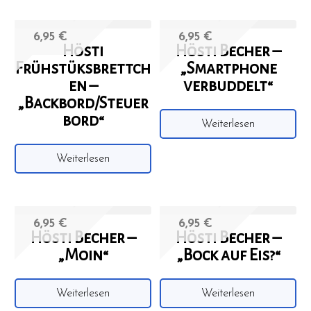
6,95
€
6,95
€
Hösti
Hösti Becher –
Frühstüksbrettch
„Smartphone
en –
verbuddelt“
„Backbord/Steuer
bord“
Weiterlesen
Weiterlesen
6,95
€
6,95
€
Hösti Becher –
Hösti Becher –
„Moin“
„Bock auf Eis?“
Weiterlesen
Weiterlesen