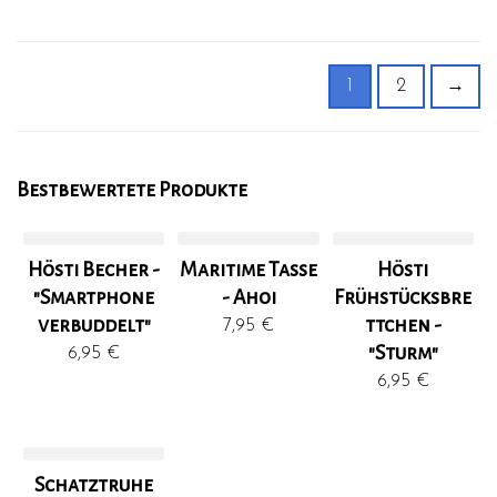
1
2
→
Bestbewertete Produkte
Hösti Becher -
Maritime Tasse
Hösti
"Smartphone
- Ahoi
Frühstücksbre
verbuddelt"
ttchen -
7,95
€
"Sturm"
6,95
€
6,95
€
Schatztruhe