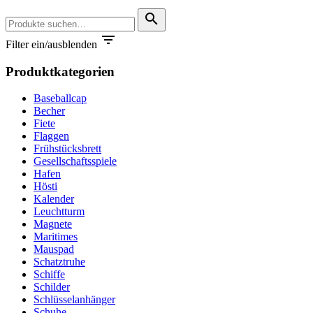
Suche
search
nach:

Filter ein/ausblenden
Produktkategorien
Baseballcap
Becher
Fiete
Flaggen
Frühstücksbrett
Gesellschaftsspiele
Hafen
Hösti
Kalender
Leuchtturm
Magnete
Maritimes
Mauspad
Schatztruhe
Schiffe
Schilder
Schlüsselanhänger
Schuhe