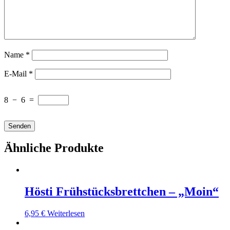
Name
*
E-Mail
*
8
−
6
=
Ähnliche Produkte
Hösti Frühstücksbrettchen – „Moin“
6,95
€
Weiterlesen