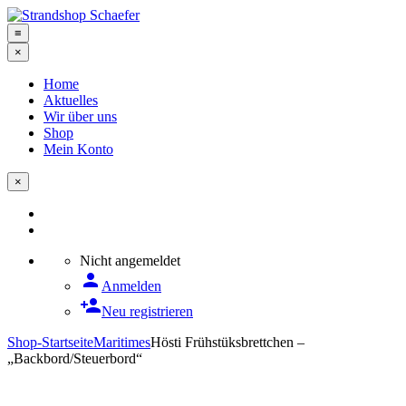
≡
×
Home
Aktuelles
Wir über uns
Shop
Mein Konto
×
Nicht angemeldet
person
Anmelden
person_add
Neu registrieren
Shop-Startseite
Maritimes
Hösti Frühstüksbrettchen –
„Backbord/Steuerbord“