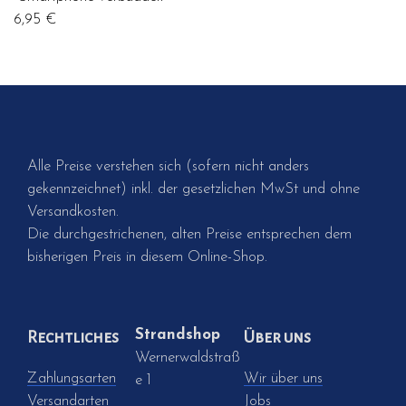
6,95
€
Alle Preise verstehen sich (sofern nicht anders
gekennzeichnet) inkl. der gesetzlichen MwSt und ohne
Versandkosten.
Die durchgestrichenen, alten Preise entsprechen dem
bisherigen Preis in diesem Online-Shop.
Strandshop
Rechtliches
Über uns
Wernerwaldstraß
Zahlungsarten
Wir über uns
e 1
Versandarten
Jobs