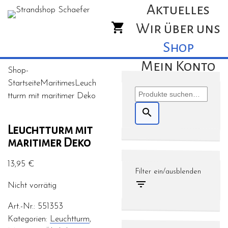
Aktuelles
Wir über uns
Shop
Mein Konto
Shop-
Startseite
Maritimes
Leuch
Suche
tturm mit maritimer Deko
nach:
search
Leuchtturm mit
maritimer Deko
13,95
€
Filter ein/ausblenden

Nicht vorrätig
Art.-Nr.:
551353
Kategorien:
Leuchtturm
,