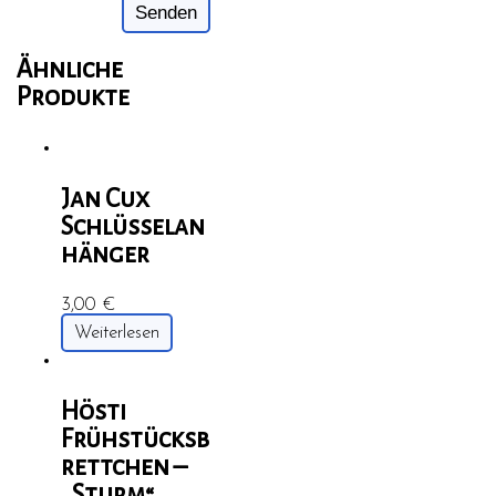
Ähnliche
Produkte
Jan Cux
Schlüsselan
hänger
3,00
€
Weiterlesen
Hösti
Frühstücksb
rettchen –
„Sturm“