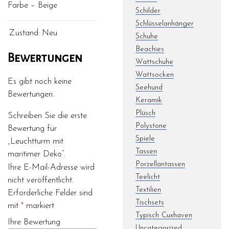
Farbe – Beige
Schilder
Schlüsselanhänger
Zustand:
Neu
Schuhe
Beachies
Bewertungen
Wattschuhe
Wattsocken
Es gibt noch keine
Seehund
Bewertungen.
Keramik
Plüsch
Schreiben Sie die erste
Polystone
Bewertung für
Spiele
„Leuchtturm mit
Tassen
maritimer Deko“.
Porzellantassen
Ihre E-Mail-Adresse wird
Teelicht
nicht veröffentlicht.
Textilien
Erforderliche Felder sind
Tischsets
mit
*
markiert
Typisch Cuxhaven
Ihre Bewertung
Uncategorized