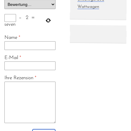
Wattwagen
−
2
=
seven
Name
*
E-Mail
*
Ihre Rezension
*