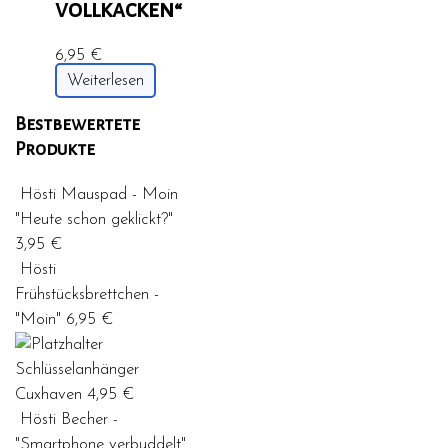
vollkacken“
6,95
€
Weiterlesen
Bestbewertete
Produkte
Hösti Mauspad - Moin
"Heute schon geklickt?"
3,95
€
Hösti
Frühstücksbrettchen -
"Moin"
6,95
€
Schlüsselanhänger
Cuxhaven
4,95
€
Hösti Becher -
"Smartphone verbuddelt"