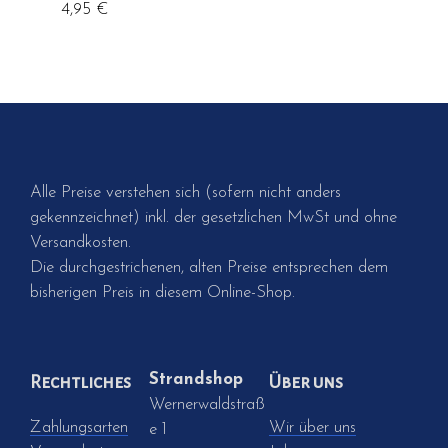
4,95
€
Alle Preise verstehen sich (sofern nicht anders
gekennzeichnet) inkl. der gesetzlichen MwSt und ohne
Versandkosten.
Die durchgestrichenen, alten Preise entsprechen dem
bisherigen Preis in diesem Online-Shop.
Strandshop
Rechtliches
Über uns
Wernerwaldstraß
Zahlungsarten
Wir über uns
e 1