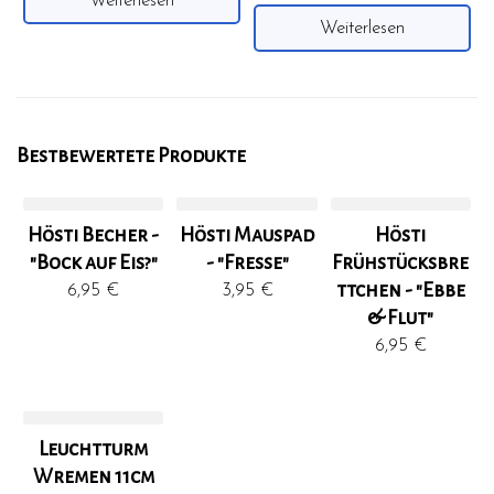
Weiterlesen
Weiterlesen
Bestbewertete Produkte
Hösti Becher -
Hösti Mauspad
Hösti
"Bock auf Eis?"
- "Fresse"
Frühstücksbre
ttchen - "Ebbe
6,95
€
3,95
€
& Flut"
6,95
€
Leuchtturm
Wremen 11cm