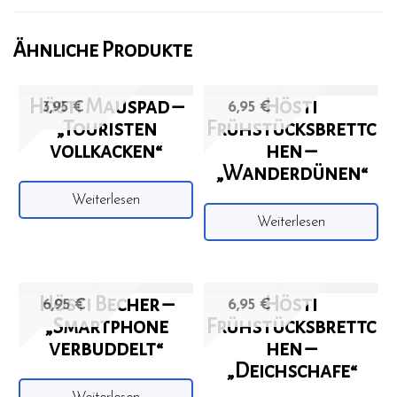
Ähnliche Produkte
Hösti Mauspad –
Hösti
3,95
€
6,95
€
„Touristen
Frühstücksbrettc
vollkacken“
hen –
„Wanderdünen“
Weiterlesen
Weiterlesen
Hösti Becher –
Hösti
6,95
€
6,95
€
„Smartphone
Frühstücksbrettc
verbuddelt“
hen –
„Deichschafe“